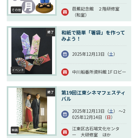
芭蕉記念館 ２階研修室
その他
（和室）
和紙で簡単「箸袋」を作って
終了
みよう！
2025年12月13日（
土
）
イベント
中川船番所資料館 1F ロビー
第19回江東シネマフェスティ
終了
バル
2025年12月13日（
土
） ～2
025年12月14日（
日
）
江東区古石場文化センタ
映画
ー 大研修室 ほか