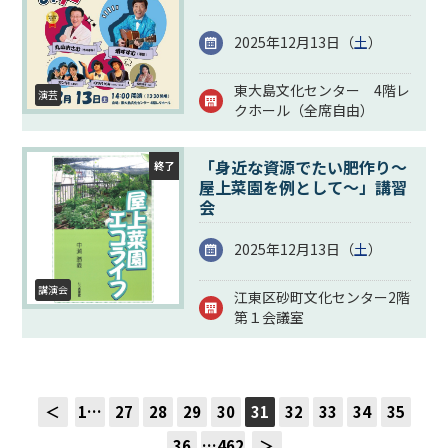
2025年12月13日（
土
）
東大島文化センター 4階レ
演芸
クホール（全席自由）
「身近な資源でたい肥作り～
終了
屋上菜園を例として～」講習
会
2025年12月13日（
土
）
講演会
江東区砂町文化センター2階
第１会議室
＜
1…
27
28
29
30
31
32
33
34
35
36
…462
＞