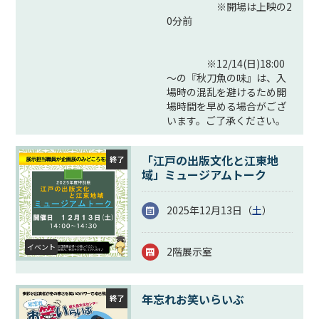
※開場は上映の2
0分前
※12/14(日)18:00
～の『秋刀魚の味』は、入
場時の混乱を避けるため開
場時間を早める場合がござ
います。ご了承ください。
「江戸の出版文化と江東地
終了
域」ミュージアムトーク
2025年12月13日（
土
）
イベント
2階展示室
年忘れお笑いらいぶ
終了