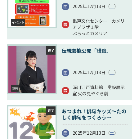
2025年12月13日（
土
）
亀戸文化センター カメリ
イベント
アプラザ１階
ぷらっとカメリア
伝統芸能公開「講談」
終了
2025年12月13日（
土
）
深川江戸資料館 常設展示
演芸
室 火の見やぐら前
あつまれ！俳句キッズ～たの
終了
しく俳句をつくろう～
2025年12月13日（
土
）