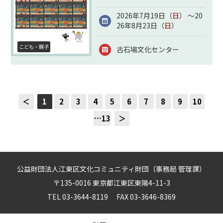
2026年7月19日（
日
） ～20
26年8月23日（
日
）
こども・親子
古石場文化センター
＜
1
2
3
4
5
6
7
8
9
10
…13
＞
公益財団法人江東区文化コミュニティ財団（事務局 管理課）
〒135-0016 東京都江東区東陽4-11-3
TEL 03-3644-8119 FAX 03-3646-8369