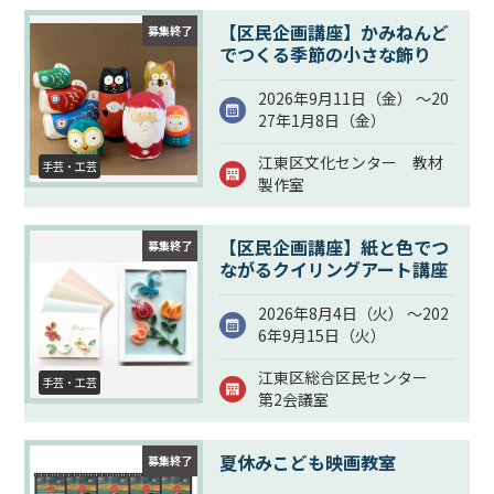
【区民企画講座】かみねんど
募集終了
でつくる季節の小さな飾り
2026年9月11日（
金
） ～20
27年1月8日（
金
）
江東区文化センター 教材
手芸・工芸
製作室
【区民企画講座】紙と色でつ
募集終了
ながるクイリングアート講座
2026年8月4日（
火
） ～202
6年9月15日（
火
）
江東区総合区民センター
手芸・工芸
第2会議室
夏休みこども映画教室
募集終了