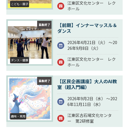
江東区文化センター レク
こども・親子
ホール
【前期】インナーマッスル＆
募集終了
ダンス
2026年4月21日（
火
） ～20
26年9月8日（
火
）
江東区文化センター レク
ダンス・健康
ホール
【区民企画講座】大人のAI教
募集終了
室（超入門編）
2026年9月2日（
水
） ～202
6年11月11日（
水
）
江東区古石場文化センタ
趣味・実用
ー 第2研修室