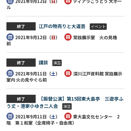
2021年9月12日（
日
）
ティアラこうとう 大ホー
ル
江戸の物売りと大道芸
終了
イベント
2021年9月12日（
日
）
常設展示室 火の見櫓
前
講談
終了
演芸
2021年9月11日（
土
）
深川江戸資料館 常設展示
室内 火の見やぐら前
【振替公演】第15回東大島亭 三遊亭ふ
終了
う丈・港家小ゆき二人会
演芸
2021年9月11日（
土
）
東大島文化センター 2
階 第１和室（全席椅子・自由席）