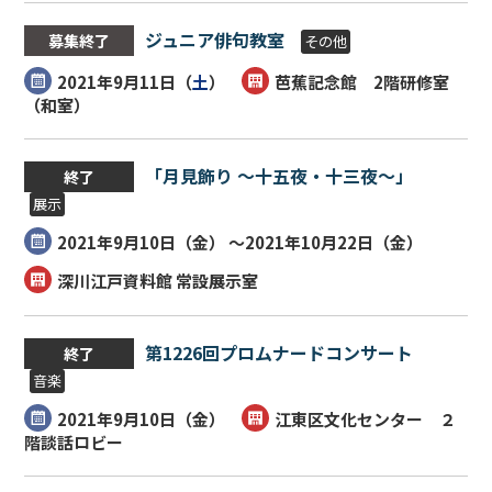
ジュニア俳句教室
募集終了
その他
2021年9月11日（
土
）
芭蕉記念館 2階研修室
（和室）
「月見飾り ～十五夜・十三夜～」
終了
展示
2021年9月10日（
金
） ～2021年10月22日（
金
）
深川江戸資料館 常設展示室
第1226回プロムナードコンサート
終了
音楽
2021年9月10日（
金
）
江東区文化センター ２
階談話ロビー