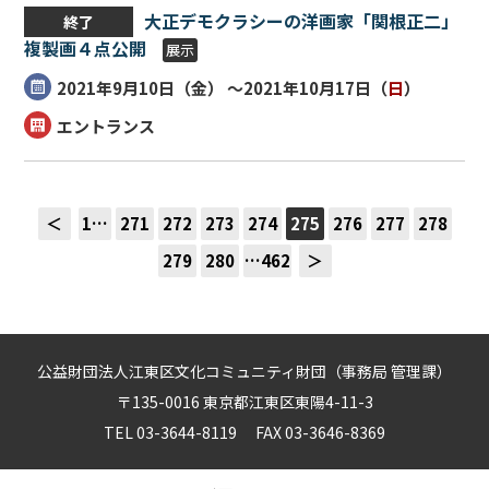
大正デモクラシーの洋画家「関根正二」
終了
複製画４点公開
展示
2021年9月10日（
金
） ～2021年10月17日（
日
）
エントランス
＜
1…
271
272
273
274
275
276
277
278
279
280
…462
＞
公益財団法人江東区文化コミュニティ財団（事務局 管理課）
〒135-0016 東京都江東区東陽4-11-3
TEL 03-3644-8119 FAX 03-3646-8369