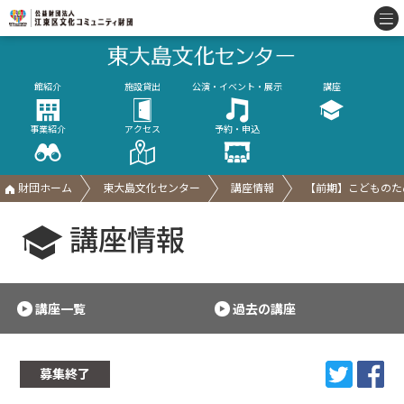
館紹介
施設貸出
公演・イベント・展示
講座
事業紹介
アクセス
予約・申込
財団ホーム
東大島文化センター
講座情報
【前期】こどものた
講座情報
講座一覧
過去の講座
募集終了