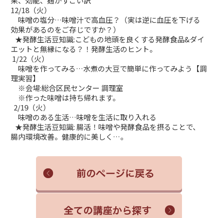
果、効能、麹がすごい訳
12/18（火）
味噌の塩分…味噌汁で高血圧？（実は逆に血圧を下げる
効果があるのをご存じですか？）
★発酵生活豆知識:こどもの地頭を良くする発酵食品&ダイ
エットと無縁になる？！発酵生活のヒント。
1/22（火）
味噌を作ってみる…水煮の大豆で簡単に作ってみよう【調
理実習】
※会場:総合区民センター 調理室
※作った味噌は持ち帰れます。
2/19（火）
味噌のある生活…味噌を生活に取り入れる
★発酵生活豆知識: 腸活！味噌や発酵食品を摂ることで、
腸内環境改善。健康的に美しく…。