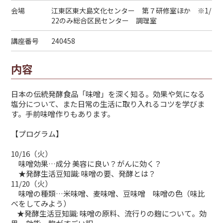
会場
江東区東大島文化センター 第７研修室ほか ※1/
22のみ総合区民センター 調理室
講座番号
240458
内容
日本の伝統発酵食品「味噌」を深く知る。効果や気になる
塩分について、また日常の生活に取り入れるコツを学びま
す。手前味噌作りもあります。
【プログラム】
10/16（火）
味噌効果…成分 美容に良い？がんに効く？
★発酵生活豆知識: 味噌の要、発酵とは？
11/20（火）
味噌の種類…米味噌、麦味噌、豆味噌 味噌の色（味比
べをしてみよう）
★発酵生活豆知識: 味噌の原料、流行りの麹について。効