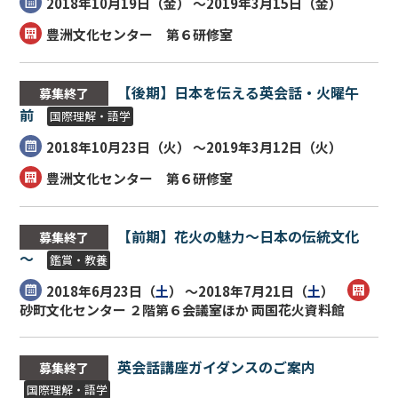
2018年10月19日（
金
） ～2019年3月15日（
金
）
豊洲文化センター 第６研修室
【後期】日本を伝える英会話・火曜午
募集終了
前
国際理解・語学
2018年10月23日（
火
） ～2019年3月12日（
火
）
豊洲文化センター 第６研修室
【前期】花火の魅力～日本の伝統文化
募集終了
～
鑑賞・教養
2018年6月23日（
土
） ～2018年7月21日（
土
）
砂町文化センター ２階第６会議室ほか 両国花火資料館
英会話講座ガイダンスのご案内
募集終了
国際理解・語学