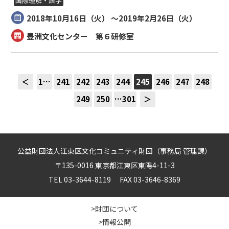
国際理解・語学
2018年10月16日（
火
） ～2019年2月26日（
火
）
豊洲文化センター 第６研修室
＜
1…
241
242
243
244
245
246
247
248
249
250
…301
＞
公益財団法人江東区文化コミュニティ財団（事務局 管理課）
〒135-0016 東京都江東区東陽4-11-3
TEL 03-3644-8119 FAX 03-3646-8369
>財団について
>情報公開