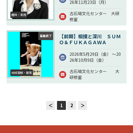
26年11月23日（
月
）
古石場文化センター 大研
趣味・実用
修室
【前期】相撲と深川 ＳＵＭ
募集終了
Ｏ＆ＦＵＫＡＧＡＷＡ
2026年5月29日（
金
） ～20
26年10月9日（
金
）
古石場文化センター 大
地域理解・散策
研修室
＜
1
2
＞