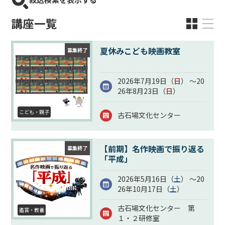
講座一覧
夏休みこども映画教室
募集終了
2026年7月19日（
日
） ～20
26年8月23日（
日
）
こども・親子
古石場文化センター
【前期】名作映画で振り返る
募集終了
「平成」
2026年5月16日（
土
） ～20
26年10月17日（
土
）
古石場文化センター 第
鑑賞・教養
１・２研修室