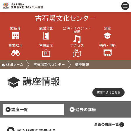
館紹介
施設貸出
公演・イベント・
講座
展示
事業紹介
常設展示
アクセス
予約・申込
財団ホーム
古石場文化センター
講座情報
講座情報
講座申込はこちら
講座一覧
過去の講座
全館の講座一覧
絞込検索を表示する