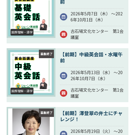
前
2026年5月7日（
木
） ～202
6年10月1日（
木
）
古石場文化センター 第1会
国際理解・語学
議室
【前期】中級英会話・水曜午
募集終了
前
2026年5月13日（
水
） ～20
26年10月7日（
水
）
古石場文化センター 第1会
国際理解・語学
議室
【前期】澤登翠の弁士にチャ
募集終了
レンジ！
2026年5月19日（
火
） ～20