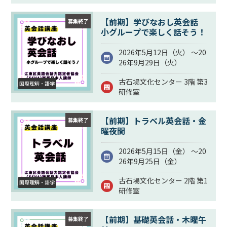
【前期】学びなおし英会話
募集終了
小グループで楽しく話そう！
2026年5月12日（
火
） ～20
26年9月29日（
火
）
古石場文化センター 3階 第3
国際理解・語学
研修室
【前期】トラベル英会話・金
募集終了
曜夜間
2026年5月15日（
金
） ～20
26年9月25日（
金
）
古石場文化センター 2階 第1
国際理解・語学
研修室
【前期】基礎英会話・木曜午
募集終了