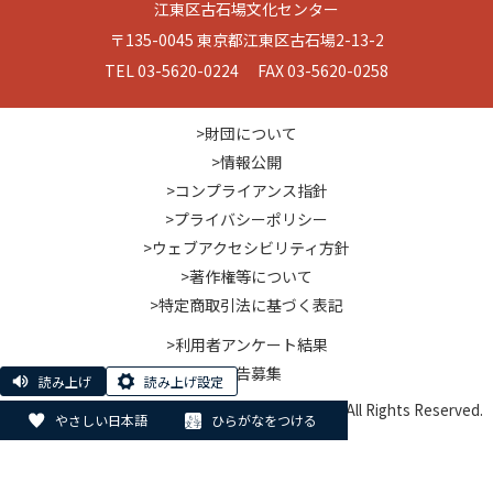
江東区古石場文化センター
〒135-0045 東京都江東区古石場2-13-2
TEL 03-5620-0224 FAX 03-5620-0258
>財団について
>情報公開
>コンプライアンス指針
>プライバシーポリシー
>ウェブアクセシビリティ方針
>著作権等について
>特定商取引法に基づく表記
>利用者アンケート結果
>広告募集
読み上げ
読み上げ設定
© Koto City Culture and Community Foundation. All Rights Reserved.
やさしい日本語
ひらがなをつける