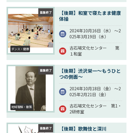
【後期】和室で寝たまま健康
募集終了
体操
2024年10月16日（
水
） ～2
025年3月19日（
水
）
古石場文化センター 第
ダンス・健康
１和室
【後期】渋沢栄一～もうひと
募集終了
つの側面～
2024年10月18日（
金
） ～2
025年2月21日（
金
）
古石場文化センター 第1・
地域理解・散策
2研修室
【後期】歌舞伎と深川
募集終了