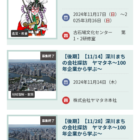
2024年11月17日（
日
） ～2
025年3月16日（
日
）
古石場文化センター 第
鑑賞・教養
1・2研修室
【後期】【11/14】深川まち
募集終了
の会社探訪 ヤマタネ～100
年企業から学ぶ～
2024年11月14日（
木
）
地域理解・散策
株式会社ヤマタネ本社
【後期】【11/28】深川まち
募集終了
の会社探訪 ヤマタネ～100
年企業から学ぶ～