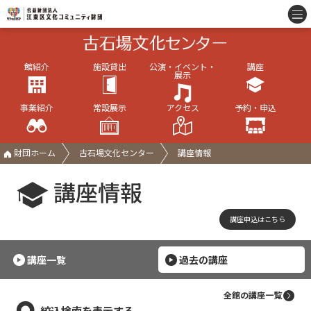
館紹介
施設貸出
公演・イベント・
講座
展示
事業紹介
常設展示
アクセス
予約・申込
財団ホーム
古石場文化センター
講座情報
講座情報
講座申込はこちら
講座一覧
過去の講座
全館の講座一覧
絞込検索を表示する