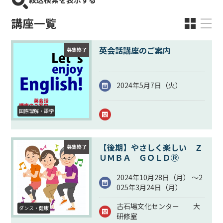
講座一覧
英会話講座のご案内
募集終了
2024年5月7日（
火
）
国際理解・語学
【後期】やさしく楽しい Ｚ
募集終了
ＵＭＢＡ ＧＯＬＤⓇ
2024年10月28日（
月
） ～2
025年3月24日（
月
）
古石場文化センター 大
ダンス・健康
研修室