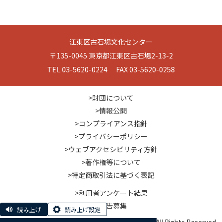
江東区古石場文化センター
〒135-0045 東京都江東区古石場2-13-2
TEL 03-5620-0224 FAX 03-5620-0258
>財団について
>情報公開
>コンプライアンス指針
>プライバシーポリシー
>ウェブアクセシビリティ方針
>著作権等について
>特定商取引法に基づく表記
>利用者アンケート結果
>広告募集
読み上げ
読み上げ設定
© Koto City Culture and Community Foundation. All Rights Reserved.