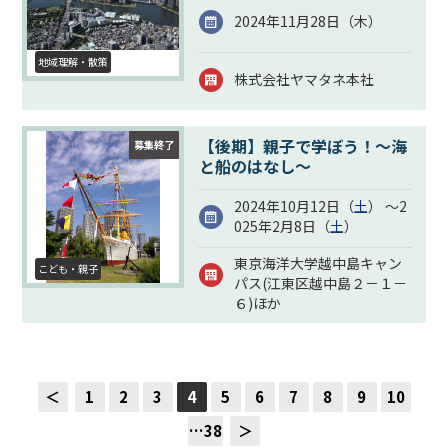
2024年11月28日（
木
）
地域理解・散策
株式会社ヤマタネ本社
【後期】親子で学ぼう！～海
募集終了
と船のはなし～
2024年10月12日（
土
） ～2
025年2月8日（
土
）
東京海洋大学越中島キャン
こども・親子
パス(江東区越中島２－１－
６)ほか
＜
1
2
3
4
5
6
7
8
9
10
…38
＞