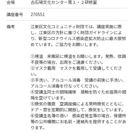
会場
古石場文化センター第１・２研修室
講座番号
270551
備考
江東区文化コミュニティ財団では、講座実施に際
し、江東区の方針に基づく財団ガイドラインによ
り、新型コロナウイルス感染症拡大防止に最大限努
めています。ご協力をお願いします。
①検温 来館前に検温をお願いします。発熱、体調
不良等の場合、出席をご遠慮ください。
②マスク着用 マスクを着用して受講してくださ
い。
③手洗い、アルコール消毒 受講の前後に手洗い、
アルコール消毒を行なってください。
④受講生同士の間隔確保 接触を防ぐため座席の間
隔を空けています。
⑤換気の徹底 空調設備による常時換気とともに、
ドア・窓を定期的に開放して、換気をしています。
⑥受講生名簿の扱い 感染症発生等の場合、保健所
等の公共機関にお名前・連絡先を提供することがあ
ります。