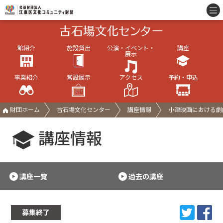
館紹介
施設貸出
公演・イベント・
講座
展示
事業紹介
常設展示
アクセス
予約・申込
財団ホーム
古石場文化センター
講座情報
小津映画における劇
講座情報
講座一覧
過去の講座
募集終了