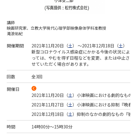
講師
映画研究家、立教大学現代心理学部映像身体学科准教授
滝浪佑紀
開催期間
2021年11月20日（
土
） ～2021年12月18日（
土
）
新型コロナウイルス感染症にかかる今後の状況によ
っては、やむを得ず日程などを変更、または中止さ
せていただく場合があります。
回数
全3回
開催日
2021年11月20日（
土
）
小津映画における劇的なものの
2021年11月27日（
土
）
小津映画における抑制『晩春』
2021年12月18日（
土
）
抑制のなかの劇的なもの『彼岸
時間
14時00分～15時30分