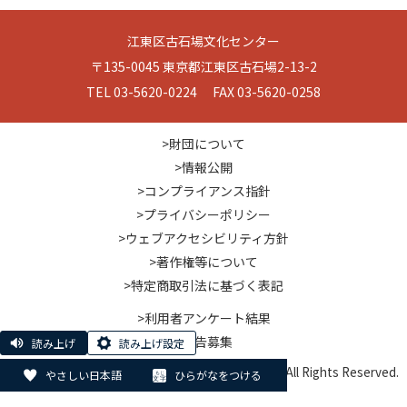
江東区古石場文化センター
〒135-0045 東京都江東区古石場2-13-2
TEL 03-5620-0224 FAX 03-5620-0258
>財団について
>情報公開
>コンプライアンス指針
>プライバシーポリシー
>ウェブアクセシビリティ方針
>著作権等について
>特定商取引法に基づく表記
>利用者アンケート結果
>広告募集
読み上げ
読み上げ設定
© Koto City Culture and Community Foundation. All Rights Reserved.
やさしい日本語
ひらがなをつける