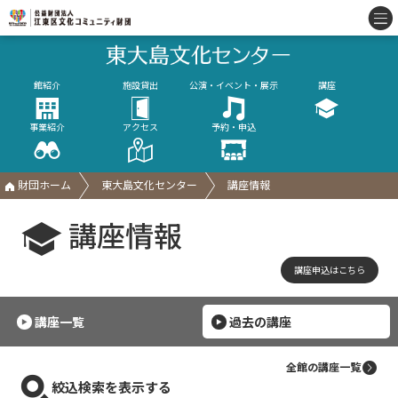
館紹介
施設貸出
公演・イベント・展示
講座
事業紹介
アクセス
予約・申込
財団ホーム
東大島文化センター
講座情報
講座情報
講座申込はこちら
講座一覧
過去の講座
全館の講座一覧
絞込検索を表示する