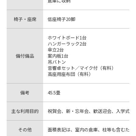
倉庫に収納
椅子・座席
低座椅子20脚
ホワイトボード1台
ハンガーラック2台
傘立2台
備付備品
案内板1台
吊バトン
音響卓セット／マイク付（有料）
高座用座布団（有料）
備考
45.5畳
主な利用目的
祝賀会、新・忘年会、歓送迎会、入学式・
その他
面積表記は、室内の倉庫、柱等も含むため