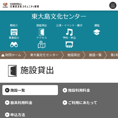
館紹介
施設貸出
公演・イベント・展示
講座
事業紹介
アクセス
予約・申込
財団ホーム
東大島文化センター
施設貸出
施設一覧
第1
施設貸出
施設一覧
施設利用料金
器具利用料金
ご利用にあたって
申込方法