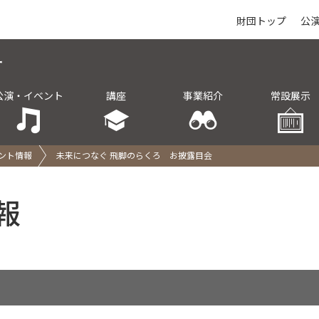
財団トップ
公
公演・イベント
講座
事業紹介
常設展示
ント情報
未来につなぐ 飛脚のらくろ お披露目会
報