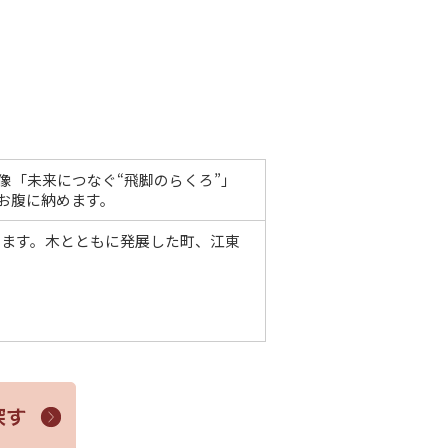
像「未来につなぐ“飛
脚のらくろ”」
お腹
に納めます。
きます。木とともに発展した
町、江東