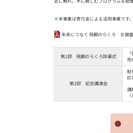
史に触れ、木に親しむプログラムを開
※本事業は寄付金による活用事業です
未来につなぐ 飛脚のらくろ お披露目
「
第1部 飛脚のらくろ除幕式
完
制
区
第2部 記念講演会
講
（