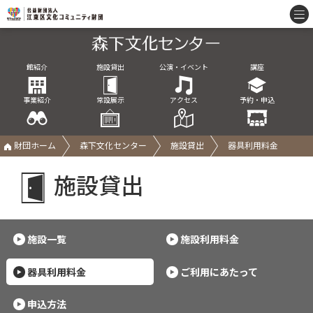
館紹介
施設貸出
公演・イベント
講座
事業紹介
常設展示
アクセス
予約・申込
財団ホーム
森下文化センター
施設貸出
器具利用料金
施設貸出
施設一覧
施設利用料金
器具利用料金
ご利用にあたって
申込方法