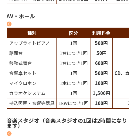
AV・ホール
種別
区分
利用料金
アップライトピアノ
1回
500円
譜面台
1台につき1回
50円
移動式舞台
1台につき1回
600円
音響卓セット
1回
500円
CD、カセ
マイクロホン
1本につき1回
100円
カラオケシステム
1回
1,500円
マ
持込照明・音響等器具
1kWにつき1回
100円
1k
音楽スタジオ（音楽スタジオの1回は2時間になり
ます）