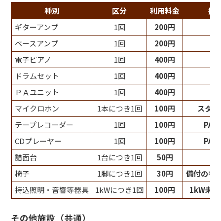
種別
区分
利用料金
摘
ギターアンプ
1回
200円
ベースアンプ
1回
200円
電子ピアノ
1回
400円
ドラムセット
1回
400円
ＰＡユニット
1回
400円
マイクロホン
1本につき1回
100円
スタン
テープレコーダー
1回
100円
PA
CDプレーヤー
1回
100円
PA
譜面台
1台につき1回
50円
椅子
1脚につき1回
30円
備付のも
持込照明・音響等器具
1kWにつき1回
100円
1kW未
その他施設（共通）