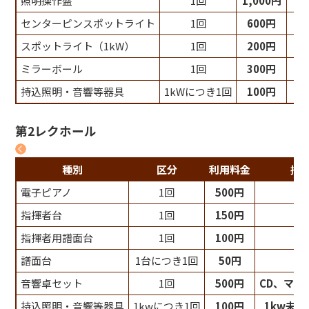
照明操作盤
1回
1,000円
センターピンスポットライト
1回
600円
スポットライト（1kW）
1回
200円
ミラーボール
1回
300円
持込照明・音響等器具
1kWにつき1回
100円
第2レクホール
種別
区分
利用料金
摘
電子ピアノ
1回
500円
指揮者台
1回
150円
指揮者用譜面台
1回
100円
譜面台
1台につき1回
50円
音響卓セット
1回
500円
CD、マイ
持込照明・音響等器具
1kwにつき1回
100円
1kw未