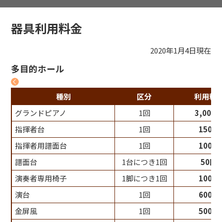
器具利用料金
2020年1月4日現在
多目的ホール
種別
区分
利用料
グランドピアノ
1回
3,000
指揮者台
1回
150円
指揮者用譜面台
1回
100円
譜面台
1台につき1回
50円
演奏者専用椅子
1脚につき1回
100円
演台
1回
600円
金屏風
1回
500円