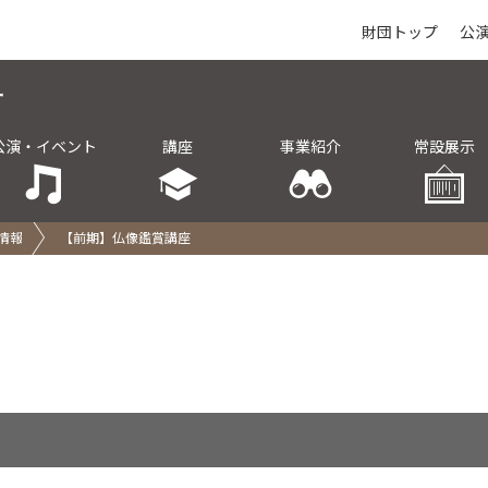
財団トップ
公
公演・イベント
講座
事業紹介
常設展示
情報
【前期】仏像鑑賞講座