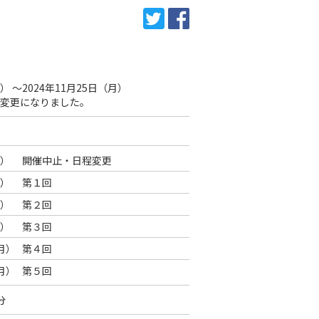
） ～2024年11月25日（
月
）
変更になりました。
）
開催中止・日程変更
）
第１回
）
第２回
）
第３回
月
）
第４回
月
）
第５回
分