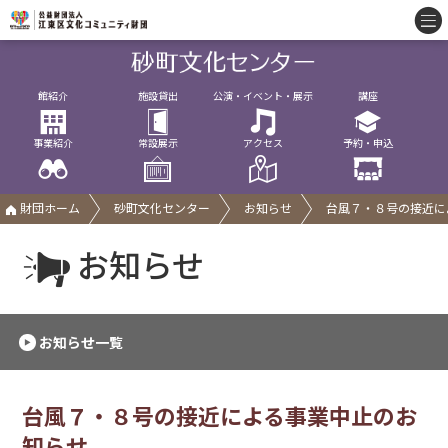
館紹介
施設貸出
公演・イベント・展示
講座
事業紹介
常設展示
アクセス
予約・申込
財団ホーム
砂町文化センター
お知らせ
台風７・８号の接近に
お知らせ
お知らせ一覧
台風７・８号の接近による事業中止のお
知らせ