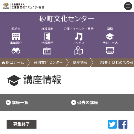
館紹介
施設貸出
公演・イベント・展示
講座
事業紹介
常設展示
アクセス
予約・申込
財団ホーム
砂町文化センター
講座情報
【後期】はじめての英
講座情報
講座一覧
過去の講座
募集終了