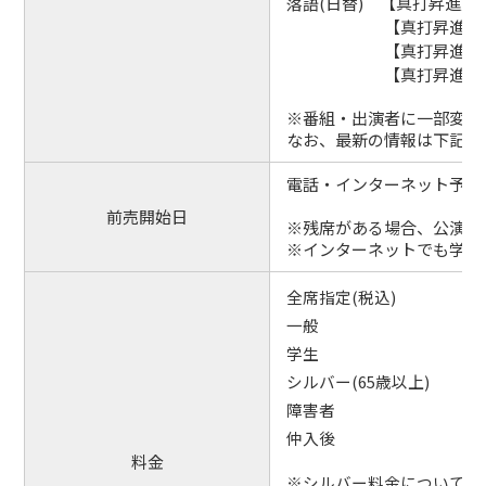
落語(日替) 【真打昇進】
【真打昇進】
【真打昇進】
【真打昇進】柳家 
※番組・出演者に一部変更
なお、最新の情報は下記の国
電話・インターネット予約開始
前売開始日
※残席がある場合、公演会
※インターネットでも学生
全席指定(税込)
一般 2,20
学生 1,50
シルバー(65歳以上) 1,7
障害者 1,430円
仲入後 1,540円
料金
※シルバー料金については