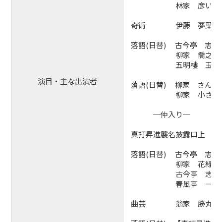
林家 彦いち（1
奇術 伊藤 夢葉
落語(日替) 古今亭 志ん
柳家 喬之助（
五明樓 玉の輔（
演目・主な出演者
落語(日替) 柳家 さん喬（
柳家 小さん（6
─仲入り─
真打昇進襲名披露口上
落語(日替) 古今亭 志ん
柳家 花緑（6
古今亭 志ん輔（
春風亭 一朝（
曲芸 翁家 勝丸