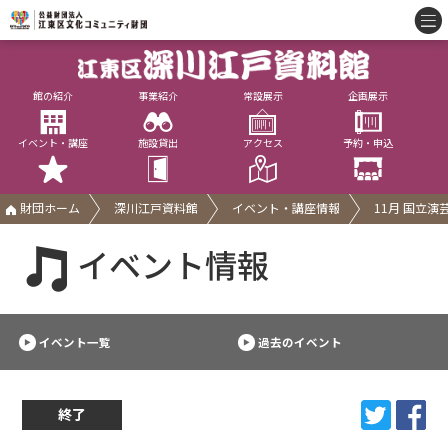
館の紹介
事業紹介
常設展示
企画展示
イベント・講座
施設貸出
アクセス
予約・申込
財団ホーム
深川江戸資料館
イベント・講座情報
11月 国立
イベント情報
イベント一覧
過去のイベント
終了