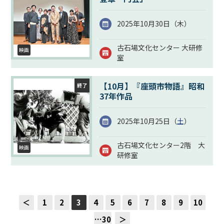
2025年10月30日（
木
）
古石場文化センター 大研修
映画
室
【10月】『座頭市物語』昭和
終了
37年作品
2025年10月25日（
土
）
古石場文化センター2階 大
映画
研修室
＜
1
2
3
4
5
6
7
8
9
10
…30
＞