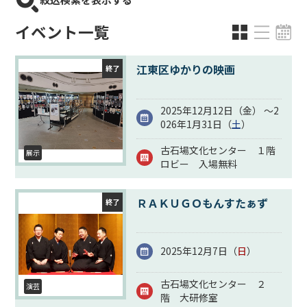
イベント一覧
江東区ゆかりの映画
終了
2025年12月12日（
金
） ～2
026年1月31日（
土
）
古石場文化センター １階
展示
ロビー 入場無料
ＲＡＫＵＧＯもんすたぁず
終了
2025年12月7日（
日
）
古石場文化センター ２
演芸
階 大研修室