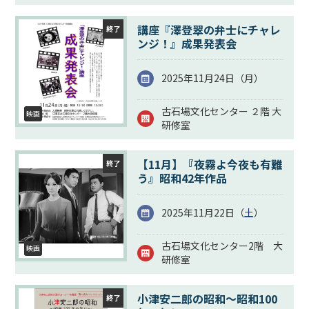
講座『澤登翠の弁士にチャレ
終了
ンジ！』成果発表会
2025年11月24日（
月
）
古石場文化センター ２階 大
映画
研修室
【11月】『夜霧よ今夜も有難
終了
う』昭和42年作品
2025年11月22日（
土
）
古石場文化センター2階 大
映画
研修室
小津安二郎の昭和～昭和100
終了