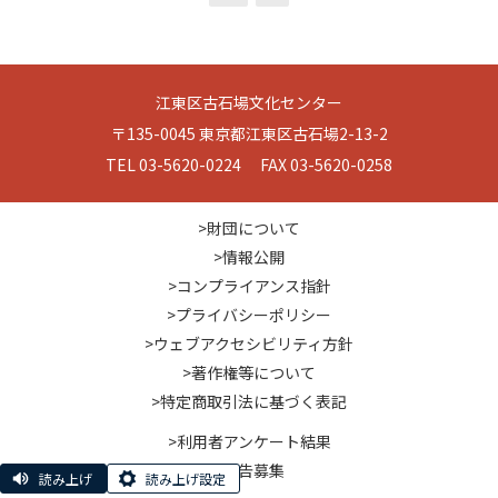
江東区古石場文化センター
〒135-0045 東京都江東区古石場2-13-2
TEL 03-5620-0224 FAX 03-5620-0258
>財団について
>情報公開
>コンプライアンス指針
>プライバシーポリシー
>ウェブアクセシビリティ方針
>著作権等について
>特定商取引法に基づく表記
>利用者アンケート結果
>広告募集
読み上げ
読み上げ設定