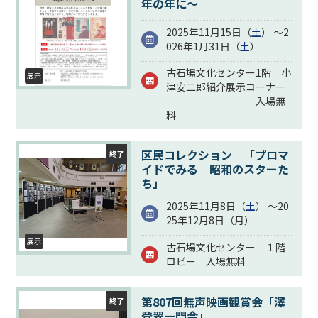
年の年に～
2025年11月15日（
土
） ～2
026年1月31日（
土
）
古石場文化センター1階 小
展示
津安二郎紹介展示コーナー
入場無
料
区民コレクション 「プロマ
終了
イドでみる 昭和のスターた
ち」
2025年11月8日（
土
） ～20
25年12月8日（
月
）
展示
古石場文化センター １階
ロビー 入場無料
第807回無声映画観賞会「澤
終了
登翠一門会」