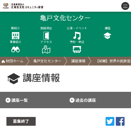
館紹介
施設貸出
公演・イベント
講座
事業紹介
アクセス
予約・申込
財団ホーム
亀戸文化センター
講座情報
【前期】世界の民族音
講座情報
講座一覧
過去の講座
募集終了