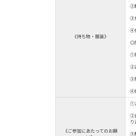
②
③
④
《持ち物・服装》
◎
①
②
③
④
①
②
り
《ご参加にあたってのお願
③