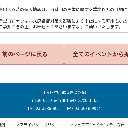
お申込み時の個人情報は、当財団の事業に関する業務以外の目的に
新型コロナウィルス感染症対策の影響により中止になる可能性があ
ご承知おきの上、お申込みくださいますようお願いいたします。
江東区中川船番所資料館
〒136-0072 東京都江東区大島9-1-15
TEL 03-3636-9091 FAX 03-3636-9094
指針
>プライバシーポリシー
>ウェブアクセシビリティ方針