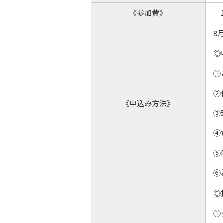
《参加費》
1
8
◎
①
②
《申込み方法》
③
④
⑤
⑥
◎
①