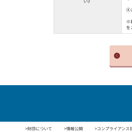
い》
④
※
を
>財団について
>情報公開
>コンプライアンス