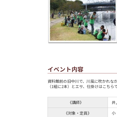
イベント内容
資料館前の旧中川で、川風に吹かれな
（1組に2本）とエサ、仕掛けはこちら
《講師》
井上
《対象・定員》
小