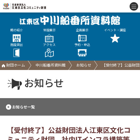
館の紹介
常設展示
企画展示
イベント・講座
施設貸出
アクセス
予約・申込
財団ホーム
中川船番所資料館
お知らせ
【受付終了】公益財団
お知らせ
お知らせ一覧
【受付終了】公益財団法人江東区文化コ
ミュニティ財団 社内ITインフラ構築等