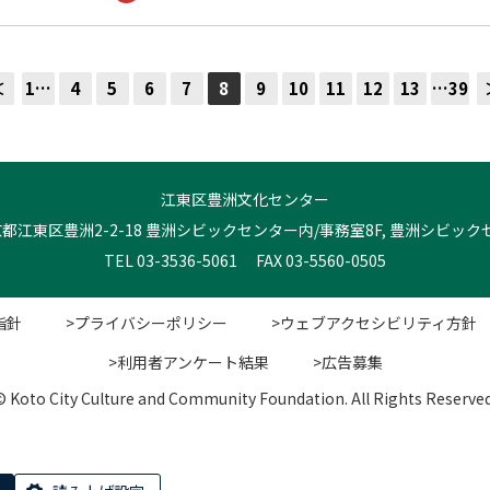
＜
1…
4
5
6
7
8
9
10
11
12
13
…39
江東区豊洲文化センター
 東京都江東区豊洲2-2-18 豊洲シビックセンター内/事務室8F, 豊洲シビッ
TEL 03-3536-5061 FAX 03-5560-0505
指針
>プライバシーポリシー
>ウェブアクセシビリティ方針
>利用者アンケート結果
>広告募集
© Koto City Culture and Community Foundation. All Rights Reserved