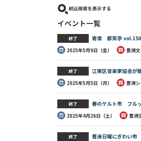
絞込検索を表示する
イベント一覧
寄席 都笑亭 vol.150
終了
2025年5月9日（
金
）
豊洲文
江東区音楽家協会が
終了
2025年5月5日（
月
）
豊洲シ
春のケルト市 フル
終了
2025年4月26日（
土
）
豊洲
豊洲日曜にぎわい市
終了