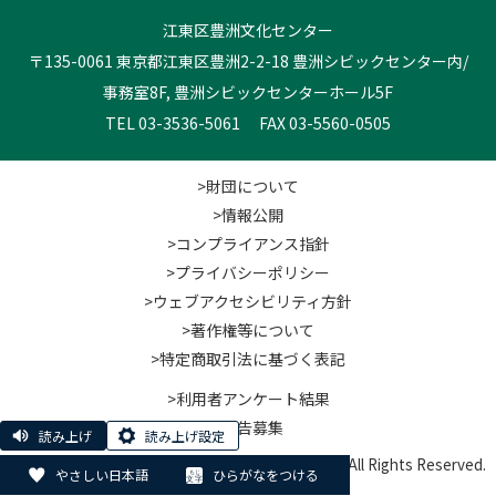
江東区豊洲文化センター
〒135-0061 東京都江東区豊洲2-2-18 豊洲シビックセンター内/
事務室8F, 豊洲シビックセンターホール5F
TEL 03-3536-5061 FAX 03-5560-0505
>財団について
>情報公開
>コンプライアンス指針
>プライバシーポリシー
>ウェブアクセシビリティ方針
>著作権等について
>特定商取引法に基づく表記
>利用者アンケート結果
>広告募集
読み上げ
読み上げ設定
© Koto City Culture and Community Foundation. All Rights Reserved.
やさしい日本語
ひらがなをつける