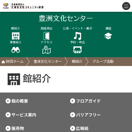
館紹介
施設貸出
公演・イベント・展示
講座
事業紹介
アクセス
予約・申込
財団ホーム
豊洲文化センター
館紹介
グループ活動
館紹介
館の概要
フロアガイド
サービス案内
バリアフリー
販売物
広報紙