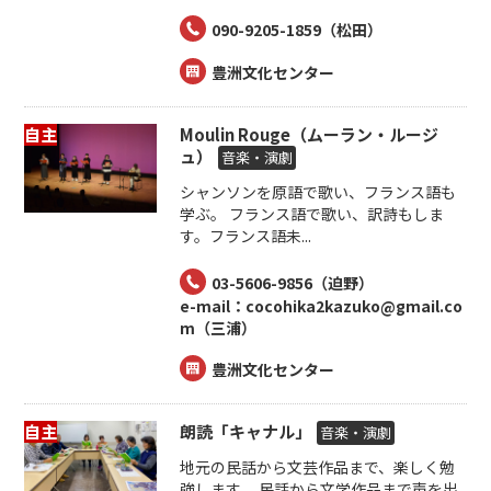
090-9205-1859（松田）
豊洲文化センター
自主
Moulin Rouge（ムーラン・ルージ
ュ）
音楽・演劇
シャンソンを原語で歌い、フランス語も
学ぶ。 フランス語で歌い、訳詩もしま
す。フランス語未...
03-5606-9856（迫野）
e-mail：cocohika2kazuko@gmail.co
m（三浦）
豊洲文化センター
自主
朗読「キャナル」
音楽・演劇
地元の民話から文芸作品まで、楽しく勉
強します。 民話から文学作品まで声を出