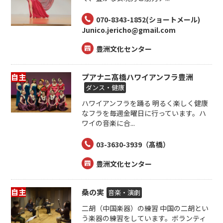
070-8343-1852(ショートメール)
Junico.jericho@gmail.com
豊洲文化センター
自主
プアナニ髙橋ハワイアンフラ豊洲
ダンス・健康
ハワイアンフラを踊る 明るく楽しく健康
なフラを毎週金曜日に行っています。ハ
ワイの音楽に合...
03-3630-3939（髙橋）
豊洲文化センター
自主
桑の実
音楽・演劇
二胡（中国楽器）の練習 中国の二胡とい
う楽器の練習をしています。ボランティ