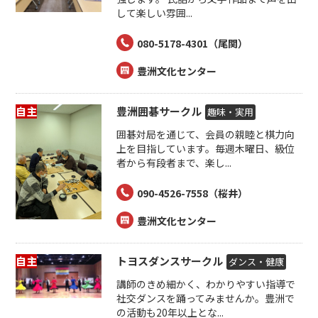
して楽しい雰囲...
080-5178-4301（尾関）
豊洲文化センター
自主
豊洲囲碁サークル
趣味・実用
囲碁対局を通じて、会員の親睦と棋力向
上を目指しています。毎週木曜日、級位
者から有段者まで、楽し...
090-4526-7558（桜井）
豊洲文化センター
自主
トヨスダンスサークル
ダンス・健康
講師のきめ細かく、わかりやすい指導で
社交ダンスを踊ってみませんか。豊洲で
の活動も20年以上とな...