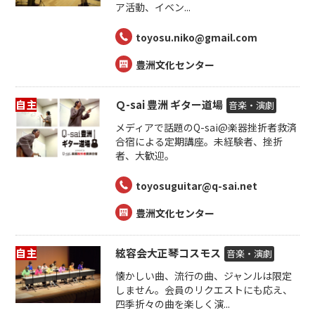
ア活動、イベン...
toyosu.niko@gmail.com
豊洲文化センター
自主
Ｑ-sai 豊洲 ギター道場
音楽・演劇
メディアで話題のQ-sai@楽器挫折者救済
合宿による定期講座。未経験者、挫折
者、大歓迎。
toyosuguitar@q-sai.net
豊洲文化センター
自主
絃容会大正琴コスモス
音楽・演劇
懐かしい曲、流行の曲、ジャンルは限定
しません。会員のリクエストにも応え、
四季折々の曲を楽しく演...