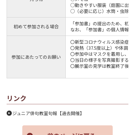
○動きやすい服装（庭園に出ま
○（必要に応じ）水筒・虫除け
「参加書」の提出のため、初回
初めて参加される場合
なお、「参加書」の個人情報は
〇新型コロナウィルス感染症の
〇発熱（37.5度以上）や体調
〇参加中はマスクを着用し、手
参加にあたってのお願い
〇当日の様子を写真撮影する場
〇展示室の見学は教室終了後に
リンク
ジュニア俳句教室句報【過去開催】