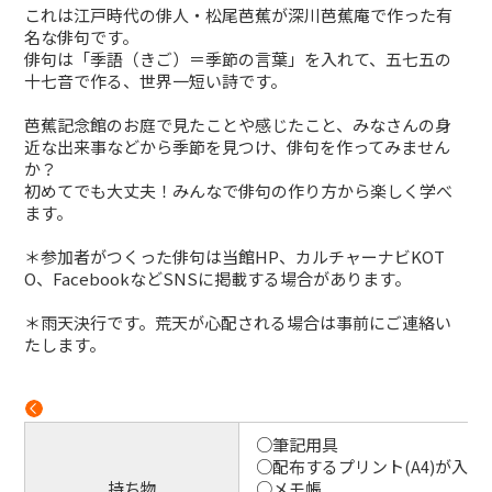
これは江戸時代の俳人・松尾芭蕉が深川芭蕉庵で作った有
名な俳句です。
俳句は「季語（きご）＝季節の言葉」を入れて、五七五の
十七音で作る、世界一短い詩です。
芭蕉記念館のお庭で見たことや感じたこと、みなさんの身
近な出来事などから季節を見つけ、俳句を作ってみません
か？
初めてでも大丈夫！みんなで俳句の作り方から楽しく学べ
ます。
＊参加者がつくった俳句は当館HP、カルチャーナビKOT
O、FacebookなどSNSに掲載する場合があります。
＊雨天決行です。荒天が心配される場合は事前にご連絡い
たします。
○筆記用具
○配布するプリント
(A4)
が入る
持ち物
○メモ帳