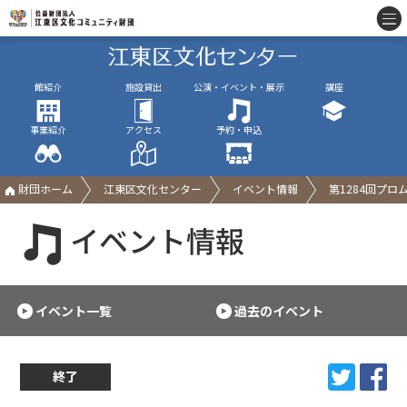
館紹介
施設貸出
公演・イベント・展示
講座
事業紹介
アクセス
予約・申込
財団ホーム
江東区文化センター
イベント情報
第1284回プ
イベント情報
イベント一覧
過去のイベント
終了