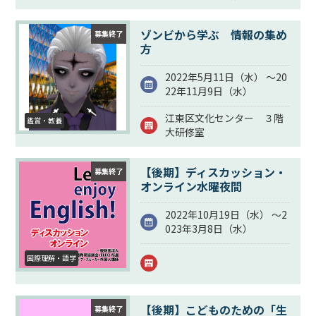
ゾンビから学ぶ 情報の集め
募集終了
方
2022年5月11日（
水
） ～20
22年11月9日（
水
）
江東区文化センター ３階
鑑賞・教養
大研修室
【後期】ディスカッション・
募集終了
オンライン水曜夜間
2022年10月19日（
水
） ～2
023年3月8日（
水
）
国際理解・語学
【後期】こどものための「生
募集終了