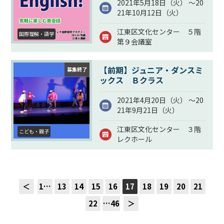
2021年5月18日（
火
） ～20
21年10月12日（
火
）
江東区文化センター ５階
国際理解・語学
第９会議室
【前期】ジュニア・ダンスミ
募集終了
ックス Ｂクラス
2021年4月20日（
火
） ～20
21年9月21日（
火
）
江東区文化センター ３階
こども・親子
レクホール
＜
1…
13
14
15
16
17
18
19
20
21
22
…46
＞