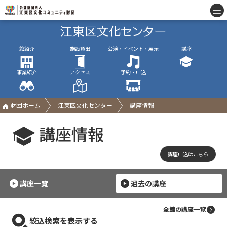
館紹介
施設貸出
公演・イベント・展示
講座
事業紹介
アクセス
予約・申込
財団ホーム
江東区文化センター
講座情報
講座情報
講座申込はこちら
講座一覧
過去の講座
全館の講座一覧
絞込検索を表示する