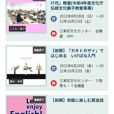
け花」教室(令和4年度文化庁
伝統文化親子教室事業)
2022年8月28日（
日
） ～20
22年10月22日（
土
）
こども・親子
江東区文化センター 会議
室 ほか
【前期】「カキトカザイ」で
募集終了
はじめる いけばな入門
2021年6月18日（
金
） ～20
21年10月22日（
金
）
江東区文化センター ５階
趣味・実用
第６・７会議室
【前期】気軽に楽しむ英会話
募集終了