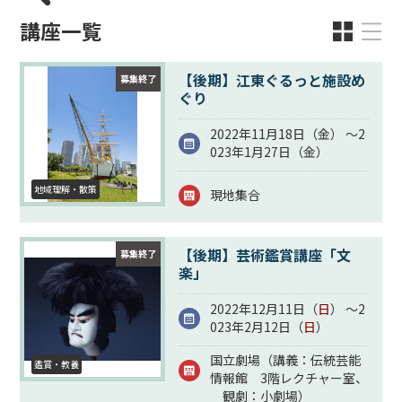
講座一覧
【後期】江東ぐるっと施設め
募集終了
ぐり
2022年11月18日（
金
） ～2
023年1月27日（
金
）
地域理解・散策
現地集合
【後期】芸術鑑賞講座「文
募集終了
楽」
2022年12月11日（
日
） ～2
023年2月12日（
日
）
国立劇場（講義：伝統芸能
鑑賞・教養
情報館 3階レクチャー室、
観劇：小劇場）