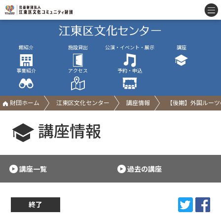
館紹介
施設貸出
公演・イベント・展示
講座
事業紹介
アクセス
予約・申込
財団ホーム
江東区文化センター
講座情報
【後期】外国ルーツ
講座情報
講座一覧
過去の講座
終了