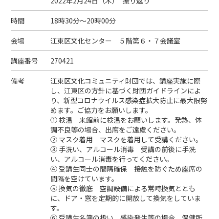
2022年2月24日（
木
）
振り返り
時間
18時30分～20時00分
会場
江東区文化センター ５階第６・７会議室
講座番号
270421
備考
江東区文化コミュニティ財団では、講座実施に際
し、江東区の方針に基づく財団ガイドラインによ
り、新型コロナウイルス感染症拡大防止に最大限努
めます。ご協力をお願いします。
① 検温 来館前に検温をお願いします。発熱、体
調不良等の場合、出席をご遠慮ください。
② マスク着用 マスクを着用して受講ください。
③ 手洗い、アルコール消毒 受講の前後に手洗
い、アルコール消毒を行ってください。
④ 受講生同士の間隔確保 接触を防ぐため座席の
間隔を空けています。
⑤ 換気の徹底 空調設備による常時換気ととも
に、ドア・窓を定期的に開放して換気をしていま
す。
⑥ 受講生名簿の扱い 感染発生等の場合、保健所