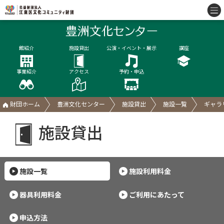
館紹介
施設貸出
公演・イベント・展示
講座
事業紹介
アクセス
予約・申込
財団ホーム
豊洲文化センター
施設貸出
施設一覧
ギャラ
施設貸出
施設一覧
施設利用料金
器具利用料金
ご利用にあたって
申込方法