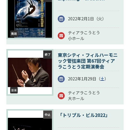
2022年2月1日（
火
）
ティアラこうとう
舞踊
小ホール
東京シティ・フィルハーモニ
終了
ック管弦楽団 第67回ティア
ラこうとう定期演奏会
2022年1月29日（
土
）
音楽
ティアラこうとう
大ホール
「トリプル・ビル2022」
中止