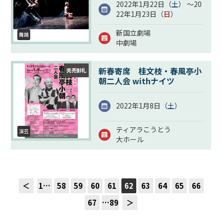
2022年1月22日（
土
） ～20
22年1月23日（
日
）
新国立劇場
舞踊
中劇場
新春寄席 桂文枝・春風亭小
完売御礼
朝二人会 withナイツ
2022年1月8日（
土
）
ティアラこうとう
演芸
大ホール
＜
1…
58
59
60
61
62
63
64
65
66
67
…89
＞