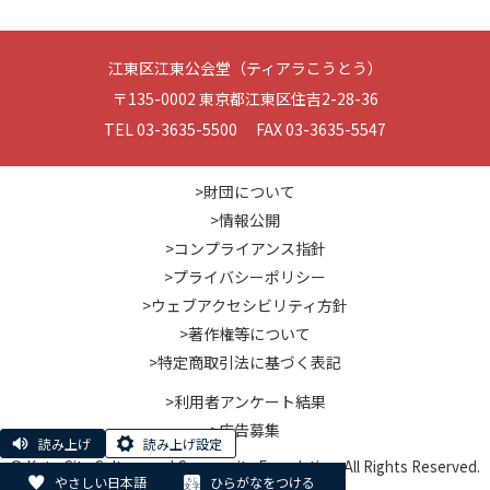
江東区江東公会堂（ティアラこうとう）
〒135-0002 東京都江東区住吉2-28-36
TEL 03-3635-5500 FAX 03-3635-5547
>財団について
>情報公開
>コンプライアンス指針
>プライバシーポリシー
>ウェブアクセシビリティ方針
>著作権等について
>特定商取引法に基づく表記
>利用者アンケート結果
>広告募集
読み上げ
読み上げ設定
© Koto City Culture and Community Foundation. All Rights Reserved.
やさしい日本語
ひらがなをつける