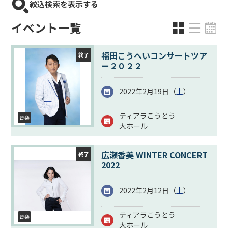
絞込検索を表示する
イベント一覧
福田こうへいコンサートツア
終了
ー２０２２
2022年2月19日（
土
）
ティアラこうとう
音楽
大ホール
広瀬香美 WINTER CONCERT
終了
2022
2022年2月12日（
土
）
ティアラこうとう
音楽
大ホール