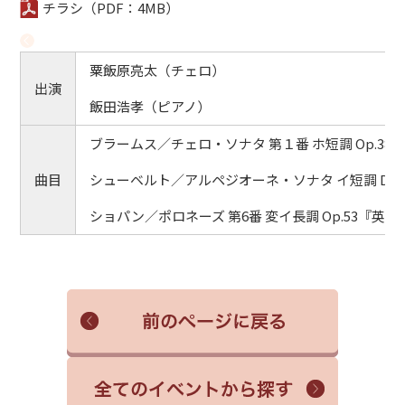
チラシ（PDF：4MB）
粟飯原亮太（チェロ）
出演
飯田浩孝（ピアノ）
ブラームス／チェロ・ソナタ 第１番 ホ短調 Op.38
曲目
シューベルト／アルペジオーネ・ソナタ イ短調 D.82
ショパン／ポロネーズ 第6番 変イ長調 Op.53『英