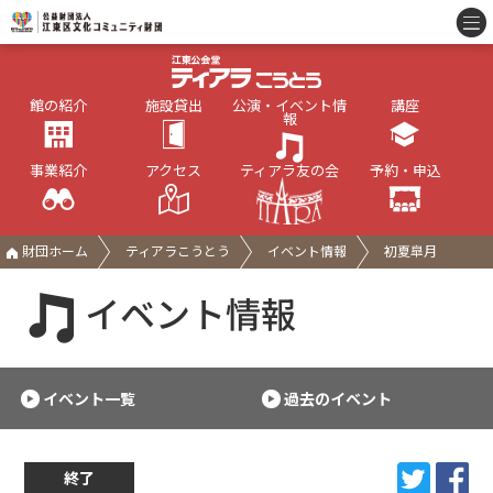
館の紹介
施設貸出
公演・イベント情
講座
報
事業紹介
アクセス
ティアラ友の会
予約・申込
財団ホーム
ティアラこうとう
イベント情報
初夏皐月
イベント情報
イベント一覧
過去のイベント
終了