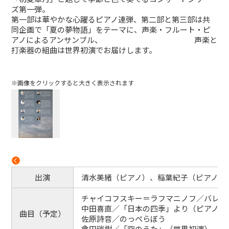
ズ第一弾。
第一部は華やかな心躍るピアノ連弾、第二部と第三部は共
同企画で「夏の夢物語」をテーマに、声楽・フルート・ピ
アノによるアンサンブル、 声楽と
打楽器の組曲は世界初演でお届けします。
※画像をクリックすると大きく表示されます
出演
清水美緒
（ピアノ）、稲葉紀子
チャイコフスキー＝ラフマニノフ／バレエ
中田喜直／「日本の四季」より（ピアノ連
曲目（予定）
佐原詩音／のっぺらぼう
會田瑞樹／「空のうた」（世界初演）