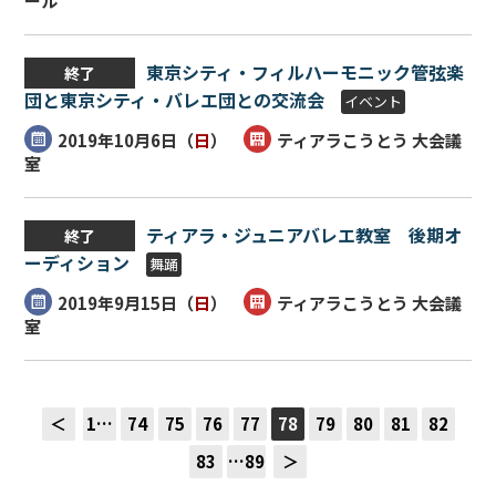
ール
東京シティ・フィルハーモニック管弦楽
終了
団と東京シティ・バレエ団との交流会
イベント
2019年10月6日（
日
）
ティアラこうとう 大会議
室
ティアラ・ジュニアバレエ教室 後期オ
終了
ーディション
舞踊
2019年9月15日（
日
）
ティアラこうとう 大会議
室
＜
1…
74
75
76
77
78
79
80
81
82
83
…89
＞