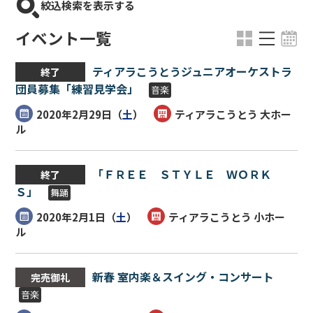
絞込検索を表示する
イベント一覧
ティアラこうとうジュニアオーケストラ
終了
団員募集「練習見学会」
音楽
2020年2月29日（
土
）
ティアラこうとう 大ホー
ル
「ＦＲＥＥ ＳＴＹＬＥ ＷＯＲＫ
終了
Ｓ」
舞踊
2020年2月1日（
土
）
ティアラこうとう 小ホー
ル
新春 室内楽＆スイング・コンサート
完売御礼
音楽