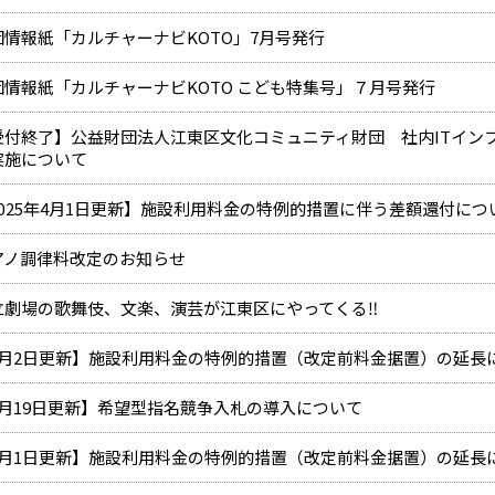
団情報紙「カルチャーナビKOTO」7月号発行
団情報紙「カルチャーナビKOTO こども特集号」７月号発行
受付終了】公益財団法人江東区文化コミュニティ財団 社内ITイン
実施について
2025年4月1日更新】施設利用料金の特例的措置に伴う差額還付につ
アノ調律料改定のお知らせ
立劇場の歌舞伎、文楽、演芸が江東区にやってくる‼
2月2日更新】施設利用料金の特例的措置（改定前料金据置）の延長
1月19日更新】希望型指名競争入札の導入について
9月1日更新】施設利用料金の特例的措置（改定前料金据置）の延長