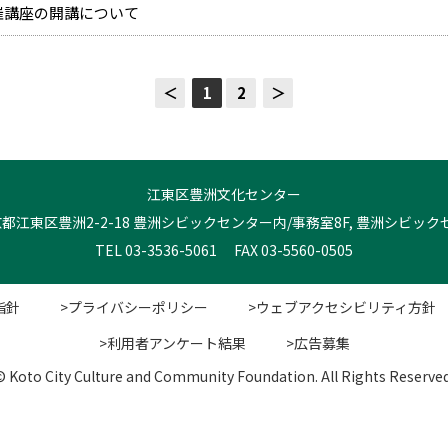
催講座の開講について
＜
1
2
＞
江東区豊洲文化センター
 東京都江東区豊洲2-2-18 豊洲シビックセンター内/事務室8F, 豊洲シビッ
TEL 03-3536-5061 FAX 03-5560-0505
指針
>プライバシーポリシー
>ウェブアクセシビリティ方針
>利用者アンケート結果
>広告募集
© Koto City Culture and Community Foundation. All Rights Reserved